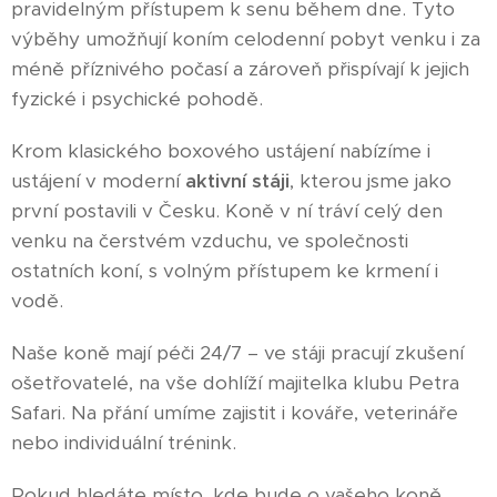
pravidelným přístupem k senu během dne. Tyto
výběhy umožňují koním celodenní pobyt venku i za
méně příznivého počasí a zároveň přispívají k jejich
fyzické i psychické pohodě.
Krom klasického boxového ustájení nabízíme i
ustájení v moderní
aktivní stáji
, kterou jsme jako
první postavili v Česku. Koně v ní tráví celý den
venku na čerstvém vzduchu, ve společnosti
ostatních koní, s volným přístupem ke krmení i
vodě.
Naše koně mají péči 24/7 – ve stáji pracují zkušení
ošetřovatelé, na vše dohlíží majitelka klubu Petra
Safari. Na přání umíme zajistit i kováře, veterináře
nebo individuální trénink.
Pokud hledáte místo, kde bude o vašeho koně