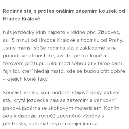
Rodinná stáj s profesionálním zázemím kousek od
Hradce Králové
Náš jezdecký klub najdete v klidné obci Žižkovec,
asi 15 minut od Hradce Králové a hodinku od Prahy.
Jsme menší, spíše rodinná stáj a zakládáme si na
pohodové atmosféře, kvalitní péči o koně a
férovém přístupu. Rádi mezi sebou přivítáme další
fajn lidi, kteří hledají místo, kde se budou cítit dobře
– a jejich koně taky.
Součástí areálu jsou moderní stájové boxy, aktivní
stáj, krytá jezdecká hala se zázemím a venkovní
písková jízdárna se skokovým materiálem. Koním
jsou k dispozici rovněž zpevněné výběhy s
přístřešky, automatickými napáječkami a