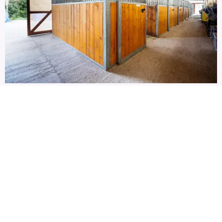
Ustájení koní
V našem areálu je 16 boxů, koně mají k dispozici
paddocky i pastviny. Majitelé mohou využívat mycí
box, klubovnu i šatnu.